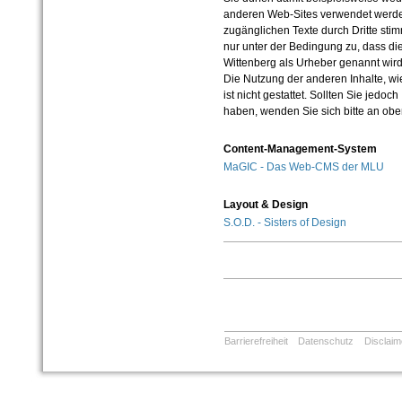
anderen Web-Sites verwendet werde
zugänglichen Texte durch Dritte sti
nur unter der Bedingung zu, dass die
Wittenberg als Urheber genannt wird
Die Nutzung der anderen Inhalte, wie
ist nicht gestattet. Sollten Sie jedo
haben, wenden Sie sich bitte an ob
Content-Management-System
MaGIC - Das Web-CMS der MLU
Layout & Design
S.O.D. - Sisters of Design
Barrierefreiheit
Datenschutz
Disclaim