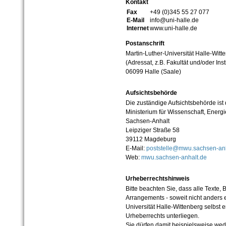
Kontakt
Fax
+49 (0)345 55 27 077
E-Mail
info@uni-halle.de
Internet
www.uni-halle.de
Postanschrift
Martin-Luther-Universität Halle-Witt
(Adressat, z.B. Fakultät und/oder Inst
06099 Halle (Saale)
Aufsichtsbehörde
Die zuständige Aufsichtsbehörde ist
Ministerium für Wissenschaft, Ener
Sachsen-Anhalt
Leipziger Straße 58
39112 Magdeburg
E-Mail:
poststelle@mwu.sachsen-anh
Web:
mwu.sachsen-anhalt.de
Urheberrechtshinweis
Bitte beachten Sie, dass alle Texte, 
Arrangements - soweit nicht anders er
Universität Halle-Wittenberg selbst 
Urheberrechts unterliegen.
Sie dürfen damit beispielsweise wed