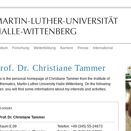
udium
Forschung
Weiterbildung
Karriere
Presse
International
rof. Dr. Christiane Tammer
s is the personal homepage of Christiane Tammer from the Institute of
hematics, Martin-Luther-University Halle-Wittenberg. On the following
es you will find some informations about my interests and activities.
Kontakt
Prof. Dr. Christiane Tammer
Raum E.09
Telefon: +49 (345) 55-24673