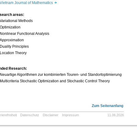
Vietnam Journal of Mathematics
search areas:
Variational Methods
Optimization
Nonlinear Functional Analysis
Approximation
Duality Principles
Location Theory
nded Research:
Neuartige Algorithmen zur kombinierten Touren- und Standortoptimierung
Multicriteria Stochastic Optimization and Stochastic Control Theory
Zum Seitenanfang
rierefreiheit
Datenschutz
Disclaimer
Impressum
11.06.2026