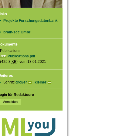
inks
Projekte Forschungsdatenbank
brain-scc GmbH
okumente
Publications
Publications.pdf
(425,3
KB
) vom 13.01.2021
eiteres
Schrift:
größer
kleiner
ogin für Redakteure