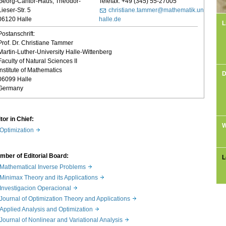
Georg-Cantor-Haus, Theodor-
Telefax: +49 (345) 55-27005
Lieser-Str. 5
christiane.tammer@mathematik.uni-
06120 Halle
halle.de
L
Postanschrift:
Prof. Dr. Christiane Tammer
Martin-Luther-University Halle-Wittenberg
Faculty of Natural Sciences II
Institute of Mathematics
D
06099 Halle
Germany
tor in Chief:
W
Optimization
mber of Editorial Board:
L
Mathematical Inverse Problems
Minimax Theory and its Applications
Investigacion Operacional
Journal of Optimization Theory and Applications
Applied Analysis and Optimization
Journal of Nonlinear and Variational Analysis