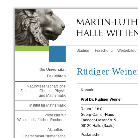
Studium
Forschung
Weiterbildu
Rüdiger Weine
Die Universität
Fakultäten
Naturwissenschaftliche
Kontakt
Fakultät II - Chemie, Physik
und Mathematik
Prof Dr. Rüdiger Weiner
Institut für Mathematik
Raum 1.18.0
Georg-Cantor-Haus
Professur für
Wissenschaftliches Rechnen
Theodor-Lieser-Str. 5
06120 Halle (Saale)
Aktuelles
Postanschrift:
Oberseminar Numerische