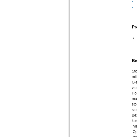
Pr
Be
Sto
mit
Gl
vie
Ho
ma
sto
sto
Be
kon
Man
Opt