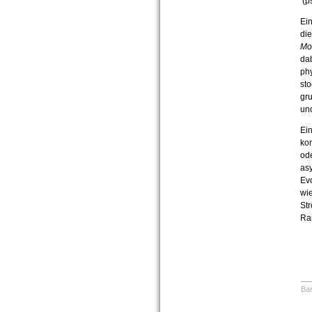
(p
Ei
die
Mo
da
phy
st
gr
und
Ei
kom
ode
asy
Evo
wie
St
Ra
Bar