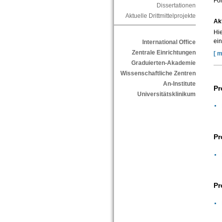
For
Dissertationen
Aktuelle Drittmittelprojekte
Akt
Hie
ein
International Office
Zentrale Einrichtungen
[ m
Graduierten-Akademie
Wissenschaftliche Zentren
An-Institute
Pr
Universitätsklinikum
Pr
Pr