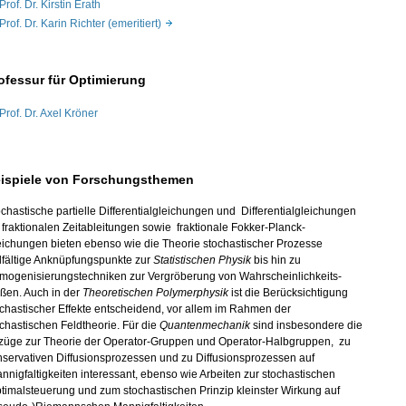
Prof. Dr. Kirstin Erath
Prof. Dr. Karin Richter (emeritiert)
ofessur für Optimierung
Prof. Dr. Axel Kröner
ispiele von Forschungsthemen
chastische partielle Differentialgleichungen und Differentialgleichungen
 fraktionalen Zeitableitungen sowie fraktionale Fokker-Planck-
eichungen bieten ebenso wie die Theorie stochastischer Prozesse
lfältige Anknüpfungspunkte zur
Statistischen Physik
bis hin zu
mogenisierungstechniken zur Vergröberung von Wahrscheinlichkeits-
ßen. Auch in der
Theoretischen Polymerphysik
ist die Berücksichtigung
chastischer Effekte entscheidend, vor allem im Rahmen der
chastischen Feldtheorie. Für die
Quantenmechanik
sind insbesondere die
züge zur Theorie der Operator-Gruppen und Operator-Halbgruppen, zu
servativen Diffusionsprozessen und zu Diffusionsprozessen auf
nigfaltigkeiten interessant, ebenso wie Arbeiten zur stochastischen
imalsteuerung und zum stochastischen Prinzip kleinster Wirkung auf