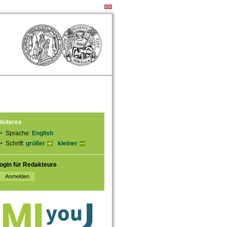
eiteres
Sprache:
English
Schrift:
größer
kleiner
ogin für Redakteure