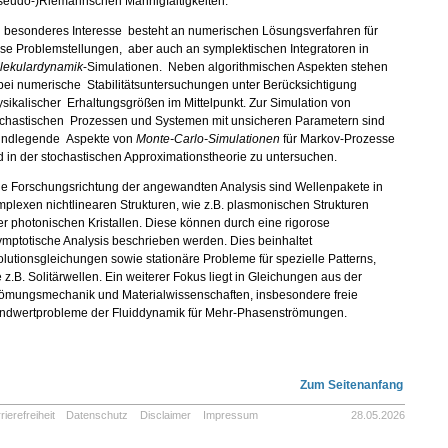
seudo-)Riemannschen Mannigfaltigkeiten.
n besonderes Interesse besteht an numerischen Lösungsverfahren für
se Problemstellungen, aber auch an symplektischen Integratoren in
lekulardynamik
-Simulationen. Neben algorithmischen Aspekten stehen
bei numerische Stabilitätsuntersuchungen unter Berücksichtigung
sikalischer Erhaltungsgrößen im Mittelpunkt. Zur Simulation von
ochastischen Prozessen und Systemen mit unsicheren Parametern sind
undlegende Aspekte von
Monte-Carlo-Simulationen
für Markov-Prozesse
 in der stochastischen Approximationstheorie zu untersuchen.
ne Forschungsrichtung der angewandten Analysis sind Wellenpakete in
plexen nichtlinearen Strukturen, wie z.B. plasmonischen Strukturen
r photonischen Kristallen. Diese können durch eine rigorose
mptotische Analysis beschrieben werden. Dies beinhaltet
lutionsgleichungen sowie stationäre Probleme für spezielle Patterns,
 z.B. Solitärwellen. Ein weiterer Fokus liegt in Gleichungen aus der
römungsmechanik und Materialwissenschaften, insbesondere freie
ndwertprobleme der Fluiddynamik für Mehr-Phasenströmungen.
Zum Seitenanfang
rierefreiheit
Datenschutz
Disclaimer
Impressum
28.05.2026