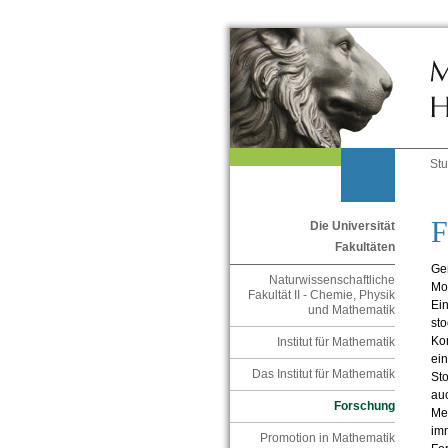
St
F
Die Universität
Fakultäten
Gem
Naturwissenschaftliche
Mo
Fakultät II - Chemie, Physik
Ein
und Mathematik
sto
Kom
Institut für Mathematik
ein
Das Institut für Mathematik
St
auc
Forschung
Me
imm
Promotion in Mathematik